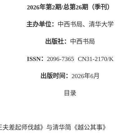
2026
年第
2
期/总第
26
期（季刊）
主办单位：
中西书局、清华大学
出版社：
中西书局
ISSN
：
2096
-
7365
CN31
-
2170
/
K
出版时间：
2026
年
6
月
目录
王夫差起师伐越》与清华简《越公其事》