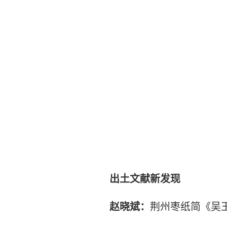
出土文献新发现
赵晓斌：
荆州枣纸简《吴