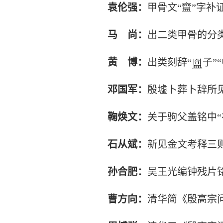
袁伦强：
甲骨文“齍”字补
马
尚：
出二类甲骨的分
黄
博：
出类刻辞“
子”
邓国军：
殷墟卜葬卜辞所
鞠焕文：
关于驹父盖铭中“
石从斌：
新见金文考释三
孙合肥：
吴王光编钟残片
曹方向：
清华简《殷高宗问