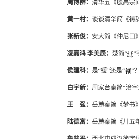
周博群：
清华五《殷高宗
黄一村：
谈谈清华简《祷
张新俊：
安大简《仲尼曰》
凌嘉鸿
李美辰：
楚简“
”
侯建科：
是“锾”还是“
”
白宇新：
周家台秦简“治字
王
强：
岳麓秦简《梦书
陆德富：
岳麓秦简《卅五
鲁普平：
西北屯戍汉简字