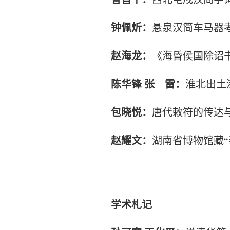
钟佩炘：
悬泉汉简车马器
赵海龙：
《海昏侯国除诏书
陈华锋
张
雷：
淮北出土
包晓悦：
唐代敕符的传达
赵耀文：
湖南省博物馆藏“
学术札记