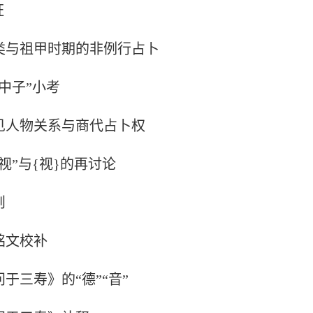
证
类与祖甲时期的非例行占卜
“中子”小考
见人物关系与商代占卜权
视”与{视}的再讨论
则
铭文校补
于三寿》的“德”“音”